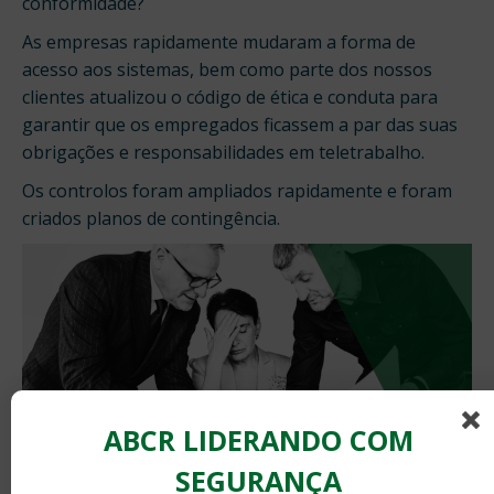
conformidade?
As empresas rapidamente mudaram a forma de
acesso aos sistemas, bem como parte dos nossos
clientes atualizou o código de ética e conduta para
garantir que os empregados ficassem a par das suas
obrigações e responsabilidades em teletrabalho.
Os controlos foram ampliados rapidamente e foram
criados planos de contingência.
ABCR LIDERANDO COM
SEGURANÇA