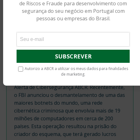
de Riscos e Fraude para desenvolvimento com
segurança do seu negócio em Portugal com
pessoas ou empresas do Brasil.
ALERTA DE CIBERSEGURANÇA ABCR:
DESMANTELAMENTO DA MAIOR BOTNET DO
MUNDO PELO FBI
Autorizo a ABCR a utilizar os meus dados para finalidades
Cibersegurança
,
Informações
By
Administrador
de marketing.
01/06/2024
Leave a comment
Alerta de Cibersegurança ABCR. Recentemente,
o FBI anunciou o desmantelamento de uma das
maiores botnets do mundo, uma rede
cibernética criminosa que envolvia mais de 19
milhões de computadores em cerca de 200
países. Esta operação resultou na prisão do
criador do esquema, que terá gerado lucros