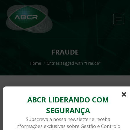
FRAUDE
You are here:
Home
Entries tagged with "Fraude"
ABCR LIDERANDO COM
SEGURANÇA
Subscreva a nossa newsletter e receba
informações exclusivas sobre Gestão e Controlo