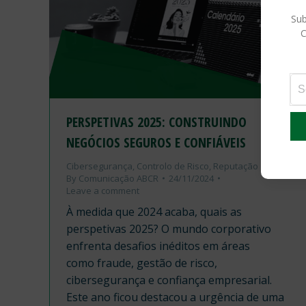
Sub
C
PERSPETIVAS 2025: CONSTRUINDO
NEGÓCIOS SEGUROS E CONFIÁVEIS
Cibersegurança
,
Controlo de Risco
,
Reputação
By
Comunicação ABCR
24/11/2024
Leave a comment
À medida que 2024 acaba, quais as
perspetivas 2025? O mundo corporativo
enfrenta desafios inéditos em áreas
como fraude, gestão de risco,
cibersegurança e confiança empresarial.
Este ano ficou destacou a urgência de uma