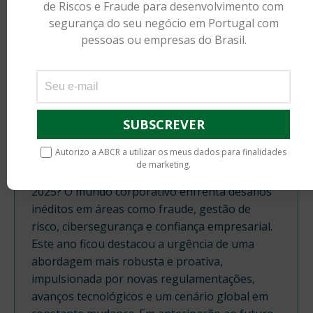
de Riscos e Fraude para desenvolvimento com
segurança do seu negócio em Portugal com
pessoas ou empresas do Brasil.
PERSPETIVAS 2025: CONSTRUINDO NEGÓCIOS
SEGUROS E CONFIÁVEIS
Cibersegurança
,
Controlo de Risco
,
Reputação
Autorizo a ABCR a utilizar os meus dados para finalidades
By
Comunicação ABCR
24/11/2024
Leave a comment
de marketing.
À medida que 2024 acaba, quais as perspetivas
2025? O mundo corporativo enfrenta desafios
inéditos em áreas como fraude, gestão de
risco, cibersegurança e confiança empresarial.
Este ano ficou destacou a urgência de uma
abordagem mais robusta e proativa,
impulsionada por novas regulamentações,
avanços tecnológicos e um cenário global em