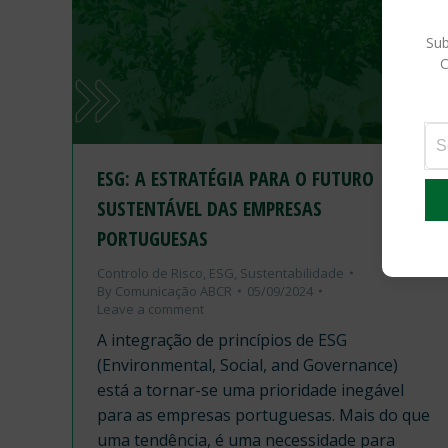
Sub
C
ESG: A ESTRATÉGIA PARA O FUTURO
SUSTENTÁVEL DAS EMPRESAS
PORTUGUESAS
Controlo de Risco
,
ESG
,
Sustentabilidade
By
Comunicação ABCR
05/09/2024
Leave a comment
A integração de princípios de ESG
(Environmental, Social, and Governance)
está a tornar-se uma prioridade inegável
para as empresas portuguesas. Mais do que
uma tendência, é uma necessidade para