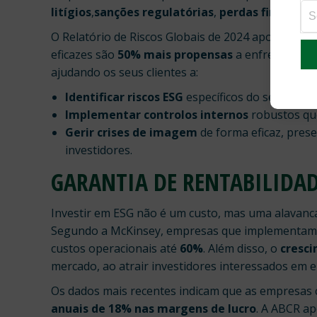
litígios
,
sanções regulatórias
,
perdas financeir
O Relatório de Riscos Globais de 2024 aponta qu
eficazes são
50% mais propensas
a enfrentar cri
ajudando os seus clientes a:
Identificar riscos ESG
específicos do setor e d
Implementar controlos internos
robustos que
Gerir crises de imagem
de forma eficaz, pres
investidores.
GARANTIA DE RENTABILIDAD
Investir em ESG não é um custo, mas uma alavanc
Segundo a McKinsey, empresas que implementam p
custos operacionais até
60%
. Além disso, o
cresc
mercado, ao atrair investidores interessados em
Os dados mais recentes indicam que as empresas 
anuais de 18% nas margens de lucro
. A ABCR a