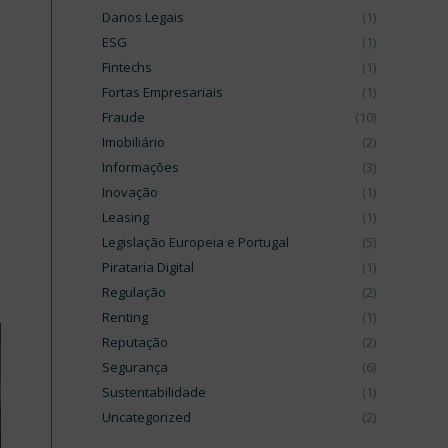
Danos Legais
(1)
ESG
(1)
Fintechs
(1)
Fortas Empresariais
(1)
Fraude
(10)
Imobiliário
(2)
Informações
(3)
Inovação
(1)
Leasing
(1)
Legislação Europeia e Portugal
(5)
Pirataria Digital
(1)
Regulação
(2)
Renting
(1)
Reputação
(2)
Segurança
(6)
Sustentabilidade
(1)
Uncategorized
(2)