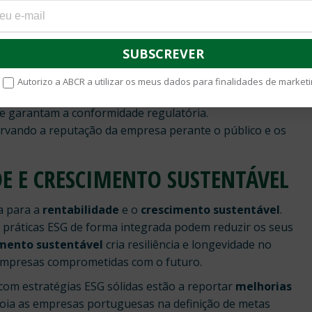
as
e
danos severos à sua reputação
.
e as empresas que falham na implementação de práticas ESG
ses de imagem e financeiras. A ABCR atua neste contexto,
Autorizo a ABCR a utilizar os meus dados para finalidades de marketi
a operação.
 garantam a conformidade regulatória.
ervando a reputação da empresa perante o público e os
E E CRESCIMENTO SUSTENTÁVEL
a para a
rentabilidade
e o
crescimento sustentável
.
ráticas ESG de forma integrada podem reduzir os seus
imento sustentável
cria resiliência e longevidade no
 empresas comprometidas com o futuro.
com estratégias ESG sólidas estão a reportar
melhorias
poia as empresas portuguesas na definição de metas