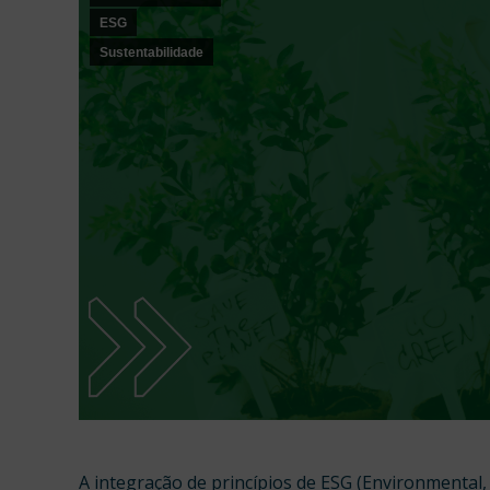
ESG
Sustentabilidade
A integração de princípios de ESG (Environmental,